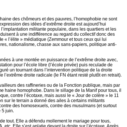
a haine des chômeurs et des pauvres, l’homophobie ne sont
xpression des idées d’extrême droite est aujourd’hui
’implantation militante populaire, dans les quartiers et les
nduisent à une indifférence au regard du collectif donc des
 de « l’élite » médiatique (Zemmour et tous ceux qui lui
ires, nationalisme, chasse aux sans-papiers, politique anti-
 années à une montée en puissance de l’extrême droite avec,
tation pour l’école libre (l’école privée) puis reculade de
ré un tournant dans l’intervention politique de la droite
 l’extrême droite radicale (le FN étant resté plutôt en retrait).
vailleurs des raffineries ou de la Fonction publique, mais par
ême haine homophobe. Dans le sillage de la Manif pour tous, il
oque, contre l’écotaxe, mais aussi le « Jour de colère » le 11
n sur le terrain a donné des ailes à certains militants
, contre des homosexuels, contre des musulmans (et surtout
5 juin.
e tout. Elle a défendu mollement le mariage pour tous,
etc. Elle s’est aplatie devant la droite sur l’écotaxe. Après