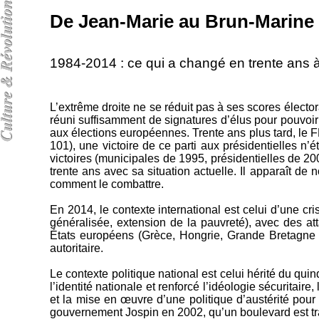
De Jean-Marie au Brun-Marine
1984-2014 : ce qui a changé en trente ans à
L’extrême droite ne se réduit pas à ses scores électo
réuni suffisamment de signatures d’élus pour pouvoir
aux élections européennes. Trente ans plus tard, le 
101), une victoire de ce parti aux présidentielles n’
victoires (municipales de 1995, présidentielles de 200
trente ans avec sa situation actuelle. Il apparaît d
comment le combattre.
En 2014, le contexte international est celui d’une c
généralisée, extension de la pauvreté), avec des 
États européens (Grèce, Hongrie, Grande Bretagne d
autoritaire.
Le contexte politique national est celui hérité du qui
l’identité nationale et renforcé l’idéologie sécurita
et la mise en œuvre d’une politique d’austérité pour
gouvernement Jospin en 2002, qu’un boulevard est tra