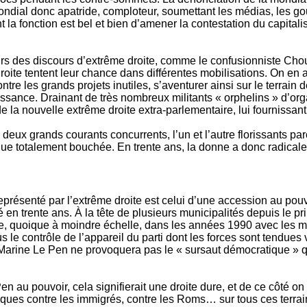
, mondial donc apatride, comploteur, soumettant les médias, les g
nt la fonction est bel et bien d’amener la contestation du capital
sseurs des discours d’extrême droite, comme le confusionniste Ch
droite tentent leur chance dans différentes mobilisations. On en a
ntre les grands projets inutiles, s’aventurer ainsi sur le terrain 
issance. Drainant de très nombreux militants « orphelins » d’org
 la nouvelle extrême droite extra-parlementaire, lui fournissant
 deux grands courants concurrents, l’un et l’autre florissants 
ique totalement bouchée. En trente ans, la donne a donc radica
résenté par l’extrême droite est celui d’une accession au pouvoi
é en trente ans. À la tête de plusieurs municipalités depuis le p
le, quoique à moindre échelle, dans les années 1990 avec les m
 le contrôle de l’appareil du parti dont les forces sont tendues v
 Marine Le Pen ne provoquera pas le « sursaut démocratique » q
Pen au pouvoir, cela signifierait une droite dure, et de ce côté o
ues contre les immigrés, contre les Roms… sur tous ces terrains