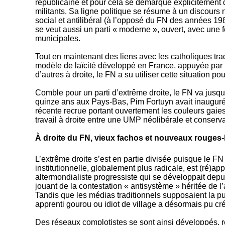
républicaine et pour cela se démarque explicitement 
militants. Sa ligne politique se résume à un discours n
social et antilibéral (à l’opposé du FN des années 19
se veut aussi un parti « moderne », ouvert, avec une
municipales.
Tout en maintenant des liens avec les catholiques trad
modèle de laïcité développé en France, appuyée par la
d’autres à droite, le FN a su utiliser cette situation 
Comble pour un parti d’extrême droite, le FN va jusqu
quinze ans aux Pays-Bas, Pim Fortuyn avait inauguré un
récente recrue portant ouvertement les couleurs gaies.
travail à droite entre une UMP néolibérale et conservatr
À droite du FN, vieux fachos et nouveaux rouges
L’extrême droite s’est en partie divisée puisque le FN
institutionnelle, globalement plus radicale, est (ré
altermondialiste progressiste qui se développait de
jouant de la contestation « antisystème » héritée de
Tandis que les médias traditionnels supposaient la pu
apprenti gourou ou idiot de village a désormais pu cré
Des réseaux complotistes se sont ainsi développés, r