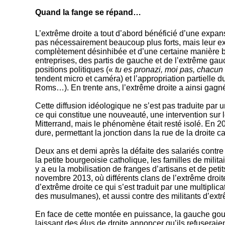
Quand la fange se répand…
L’extrême droite a tout d’abord bénéficié d’une expa
pas nécessairement beaucoup plus forts, mais leur ex
complètement désinhibée et d’une certaine manière bana
entreprises, des partis de gauche et de l’extrême gauc
positions politiques («
tu es pronazi, moi pas, chacu
tendent micro et caméra) et l’appropriation partielle 
Roms…). En trente ans, l’extrême droite a ainsi gagné
Cette diffusion idéologique ne s’est pas traduite par
ce qui constitue une nouveauté, une intervention sur le
Mitterrand, mais le phénomène était resté isolé. En 20
dure, permettant la jonction dans la rue de la droite ca
Deux ans et demi après la défaite des salariés contre l
la petite bourgeoisie catholique, les familles de mili
y a eu la mobilisation de franges d’artisans et de peti
novembre 2013, où différents clans de l’extrême droite 
d’extrême droite ce qui s’est traduit par une multipl
des musulmanes), et aussi contre des militants d’extrê
En face de cette montée en puissance, la gauche gou
laissant des élus de droite annoncer qu’ils refuseraie