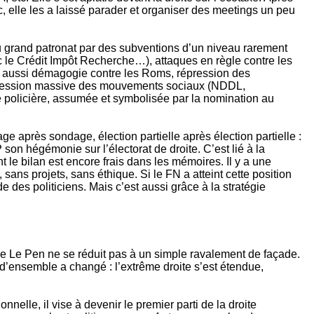
, elle les a laissé parader et organiser des meetings un peu
 au grand patronat par des subventions d’un niveau rarement
vec le Crédit Impôt Recherche…), attaques en règle contre les
is aussi démagogie contre les Roms, répression des
t répression massive des mouvements sociaux (NDDL,
ce policière, assumée et symbolisée par la nomination au
ge après sondage, élection partielle après élection partielle :
on hégémonie sur l’électorat de droite. C’est lié à la
 le bilan est encore frais dans les mémoires. Il y a une
 sans projets, sans éthique. Si le FN a atteint cette position
e des politiciens. Mais c’est aussi grâce à la stratégie
ille Le Pen ne se réduit pas à un simple ravalement de façade.
n d’ensemble a changé : l’extrême droite s’est étendue,
nnelle, il vise à devenir le premier parti de la droite