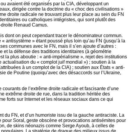
u ou avaient été organisés par la CIA, développant un
eaux, dirigée contre la doctrine du « choc des civilisations »
rême droite radicale ne trouvant plus leur place au sein du FN
entitaires ou catholiques intégristes, qui sont plutôt des
me-droite Renaud Camus.
ais dont on peut cependant tracer le dénominateur commun.
ôté « antisystème » étant poussé plus loin qu’au FN (jusqu’à la
ases communes avec le FN, mais il s’en ajoute d’autres :
 et la défense des traditions identitaires (à géométrie
t la plus aboutie : « anti-impérialisme », rejet des institutions
actualisation du « complot juif mondial ») ; soutien à la
attribuées à un complot de la CIA) ; soutien aux États « anti-
Russie de Poutine (quoiqu’avec des désaccords sur l’Ukraine,
 courants de l’extrême droite radicale et fascisante d’une
e extrême droite de rue, dans la tradition héritée des
 forts sur Internet et les réseaux sociaux dans ce qui
t du FN, et d’un humoriste issu de la gauche antiraciste. La
te pour Soral, geste obscène et provocations antisémites pour
lon, de skins néonazis comme Serge Ayoub, à celles de
 populaires. La stratégie de drague des milieux issus de