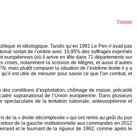
Partager
politique et idéologique. Tandis qu’en 1981 Le Pen n’avait pas
ational sortait de l’ombre avec 10,95% des suffrages exprimés
t européennes (où il arrive en tête dans 71 départements sur
es crises, notamment la scission de Mégret, et aussi d’autres
N, mais plutôt comparer la situation de l’extrême droite il y a
qu’il est utile de mesurer pour savoir ce que l’on combat, et
on des conditions d’exploitation, chômage de masse, précarité
 cadre supranational de l’Union européenne. Dans plusieurs
spectaculaire de la tentation nationale, antieuropéenne et
ens de la « droite décomplexée » qui ont remis au goût du jour
 le retour de la gauche institutionnelle aux commandes en 2012
tterrand et le tournant de la rigueur de 1982, comme après le