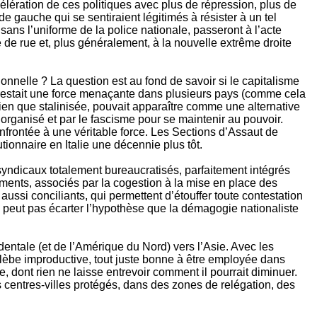
lération de ces politiques avec plus de répression, plus de
de gauche qui se sentiraient légitimés à résister à un tel
sans l’uniforme de la police nationale, passeront à l’acte
e de rue et, plus généralement, à la nouvelle extrême droite
onnelle ? La question est au fond de savoir si le capitalisme
 restait une force menaçante dans plusieurs pays (comme cela
ien que stalinisée, pouvait apparaître comme une alternative
organisé et par le fascisme pour se maintenir au pouvoir.
nfrontée à une véritable force. Les Sections d’Assaut de
ionnaire en Italie une décennie plus tôt.
syndicaux totalement bureaucratisés, parfaitement intégrés
ruments, associés par la cogestion à la mise en place des
ussi conciliants, qui permettent d’étouffer toute contestation
ne peut pas écarter l’hypothèse que la démagogie nationaliste
identale (et de l’Amérique du Nord) vers l’Asie. Avec les
plèbe improductive, tout juste bonne à être employée dans
 dont rien ne laisse entrevoir comment il pourrait diminuer.
s centres-villes protégés, dans des zones de relégation, des