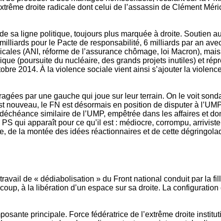
xtrême droite radicale dont celui de l’assassin de Clément Méric
 de sa ligne politique, toujours plus marquée à droite. Soutien
0 milliards pour le Pacte de responsabilité, 6 milliards par an a
dicales (ANI, réforme de l’assurance chômage, loi Macron), ma
assique (poursuite du nucléaire, des grands projets inutiles) e
bre 2014. À la violence sociale vient ainsi s’ajouter la violen
ragées par une gauche qui joue sur leur terrain. On le voit sonda
t nouveau, le FN est désormais en position de disputer à l’UMP s
déchéance similaire de l’UMP, empêtrée dans les affaires et dont
PS qui apparaît pour ce qu’il est : médiocre, corrompu, arriviste,
ale, de la montée des idées réactionnaires et de cette dégringolad
ravail de « dédiabolisation » du Front national conduit par la f
coup, à la libération d’un espace sur sa droite. La configuratio
osante principale. Force fédératrice de l’extrême droite institutio