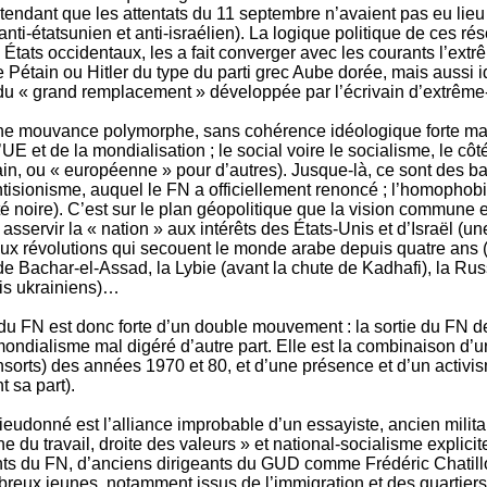
étendant que les attentats du 11 septembre n’avaient pas eu lie
ti-étatsunien et anti-israélien). La logique politique de ces rés
es États occidentaux, les a fait converger avec les courants l’ext
 Pétain ou Hitler du type du parti grec Aube dorée, mais aussi id
ie du « grand remplacement » développée par l’écrivain d’extrê
st une mouvance polymorphe, sans cohérence idéologique forte m
’UE et de la mondialisation ; le social voire le socialisme, le c
ain, ou « européenne » pour d’autres). Jusque-là, ce sont des b
tisionisme, auquel le FN a officiellement renoncé ; l’homophobie
tité noire). C’est sur le plan géopolitique que la vision commune es
rvir la « nation » aux intérêts des États-Unis et d’Israël (une 
é aux révolutions qui secouent le monde arabe depuis quatre ans (
ie de Bachar-el-Assad, la Lybie (avant la chute de Kadhafi), la 
zis ukrainiens)…
du FN est donc forte d’un double mouvement : la sortie du FN de
mondialisme mal digéré d’autre part. Elle est la combinaison d’un
rts) des années 1970 et 80, et d’une présence et d’un activisme
 sa part).
udonné est l’alliance improbable d’un essayiste, ancien militan
 du travail, droite des valeurs » et national-socialisme explici
ants du FN, d’anciens dirigeants du GUD comme Frédéric Chatil
mbreux jeunes, notamment issus de l’immigration et des quartiers