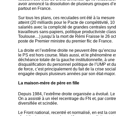
avoir annoncé la dissolution de plusieurs groupes d’e
partout en France.
Sur tous les plans, ces reculades ont été à la mesure
atteint (20 milliards pour le Pacte de compétitivité, 1
salariés avec la complicité de grandes centrales syn
travailleurs sans-papiers, politique productiviste cl
Toulouse…) jusqu’à la mort de Rémi Fraisse le 26 octo
poste de Premier ministre du premier flic de France.
La droite et l’extrême droite ne peuvent être qu’encou
le PS est hors course. Mais aussi, et le phénomène es
déchéance totale de la gauche institutionnelle, à une 
disqualification du personnel politique de l’UMP et du 
de force, c’est principalement du fait de la crise soci
engagée depuis plusieurs années par son état-major.
La maison-mère de père en fille
Depuis 1984, l’extrême droite organisée a évolué. Le t
On a assisté à un réel recentrage du FN et, par contre
diversifiée et scindée.
Le Front national, recentré et normalisé, en est la comp