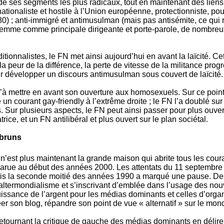
de ses segments les plus radicaux, tout en maintenant des liens
ationaliste et hostile à l’Union européenne, protectionniste, pour 
80) ; anti-immigré et antimusulman (mais pas antisémite, ce qui
 femme comme principale dirigeante et porte-parole, de nombreux
itionnalistes, le FN met ainsi aujourd’hui en avant la laïcité. 
 peur de la différence, la perte de vitesse de la militance prog
pour développer un discours antimusulman sous couvert de laïcité.
’à mettre en avant son ouverture aux homosexuels. Sur ce point, 
 courant gay-friendly à l’extrême droite ; le FN l’a doublé sur 
 Sur plusieurs aspects, le FN peut ainsi passer pour plus ouvert 
ice, et un FN antilibéral et plus ouvert sur le plan sociétal.
-bruns
 n’est plus maintenant la grande maison qui abrite tous les cour
)apparue au début des années 2000. Les attentats du 11 septemb
puis la seconde moitié des années 1990 a marqué une pause. De
 l’altermondialisme et s’inscrivant d’emblée dans l’usage des n
issance de l’argent pour les médias dominants et celles d’orga
er son blog, répandre son point de vue « alternatif » sur le mond
etournant la critique de gauche des médias dominants en délire