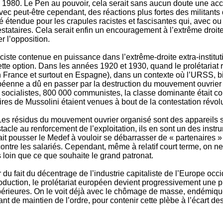
 1980. Le Pen au pouvoir, cela serait sans aucun doute une accé
avec peut-être cependant, des réactions plus fortes des militants 
 étendue pour les crapules racistes et fascisantes qui, avec ou 
estataires. Cela serait enfin un encouragement à l’extrême droit
er l’opposition.
ciste contenue en puissance dans l’extrême-droite extra-instituti
te option. Dans les années 1920 et 1930, quand le prolétariat
n France et surtout en Espagne), dans un contexte où l’URSS, b
péenne a dû en passer par la destruction du mouvement ouvrier 
 socialistes, 800 000 communistes, la classe dominante était co
es de Mussolini étaient venues à bout de la contestation révolut
. Les résidus du mouvement ouvrier organisé sont des appareils 
tacle au renforcement de l’exploitation, ils en sont un des inst
t pousser le Medef à vouloir se débarrasser de « partenaires » a
 contre les salariés. Cependant, même à relatif court terme, on 
 loin que ce que souhaite le grand patronat.
 du fait du décentrage de l’industrie capitaliste de l’Europe occ
oduction, le prolétariat européen devient progressivement une 
upérieures. On le voit déjà avec le chômage de masse, endémique,
t de maintien de l’ordre, pour contenir cette plèbe à l’écart de