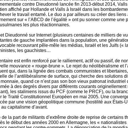
rnementale contre Dieudonné lancée fin 2013-début 2014, Valls
outien affiché par Hollande et Valls à Israël dans les bombardem
ever le travail entamé. Le duo a par ailleurs su créer des lien
rnement sur « l’ABCD de l’égalité » ont pu sonner comme une pe
musulmanes les plus réactionnaires.
 Dieudonné sur Internet (plusieurs centaines de milliers de vu
itantes de gauche implantées dans la population, une génération 
cable recouvrant pêle-mêle les médias, Israël et les Juifs (« la 
ministes, les gauchistes…
taire est enfin renforcé par le ralliement, actif ou passif, de n
uvelle mouvance « rouge-brune ». Le rejet du néolibéralisme et 
uent qui, dans la lignée des combats communistes et libertaires, 
elle de l’antilibéralisme de surface, qui cherche des solutions dit
sa monnaie, quand ce n’est pas son bon vieux patronat industriel 
sumée à des degrés divers par différents courants originellemen
ant), les staliniens issus du PCF (comme le PRCF), ou la branch
r le Traité Constitutionnel Européen en mai 2005. Une convergen
orcée par une vision géopolitique commune (hostilité aux États
r au capitalisme d’avant.
 de la part de militants d’extrême droite de reprise de certains
Dès le début des années 2000 en Allemagne, les « nationalistes
ocs pendant les contre-sommets. La dénonciation de la mondiali