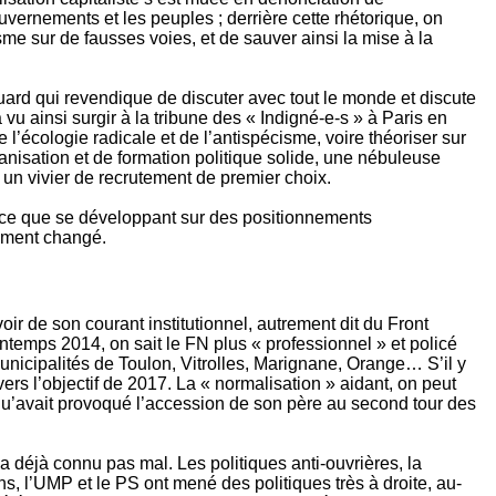
ouvernements et les peuples ; derrière cette rhétorique, on
isme sur de fausses voies, et de sauver ainsi la mise à la
ouard qui revendique de discuter avec tout le monde et discute
 vu ainsi surgir à la tribune des « Indigné-e-s » à Paris en
de l’écologie radicale et de l’antispécisme, voire théoriser sur
anisation et de formation politique solide, une nébuleuse
 un vivier de recrutement de premier choix.
parce que se développant sur des positionnements
lement changé.
r de son courant institutionnel, autrement dit du Front
rintemps 2014, on sait le FN plus « professionnel » et policé
unicipalités de Toulon, Vitrolles, Marignane, Orange… S’il y
ers l’objectif de 2017. La « normalisation » aidant, on peut
u’avait provoqué l’accession de son père au second tour des
n a déjà connu pas mal. Les politiques anti-ouvrières, la
, l’UMP et le PS ont mené des politiques très à droite, au-