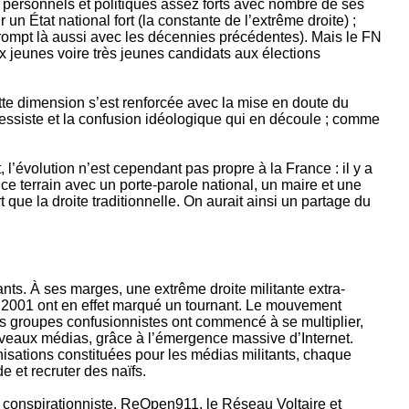
 personnels et politiques assez forts avec nombre de ses
un État national fort (la constante de l’extrême droite) ;
 rompt là aussi avec les décennies précédentes). Mais le FN
 jeunes voire très jeunes candidats aux élections
Cette dimension s’est renforcée avec la mise en doute du
ressiste et la confusion idéologique qui en découle ; comme
l’évolution n’est cependant pas propre à la France : il y a
ce terrain avec un porte-parole national, un maire et une
que la droite traditionnelle. On aurait ainsi un partage du
ants. À ses marges, une extrême droite militante extra-
re 2001 ont en effet marqué un tournant. Le mouvement
s groupes confusionnistes ont commencé à se multiplier,
ouveaux médias, grâce à l’émergence massive d’Internet.
nisations constituées pour les médias militants, chaque
e et recruter des naïfs.
 conspirationniste. ReOpen911, le Réseau Voltaire et