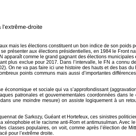
 l’extrême-droite
raux mais les élections constituent un bon indice de son poids 
 se présenter aux élections présidentielles, en 1984 le Front n
FN apparaît comme le grand gagnant des élections municipales e
étant plus exclue pour 2017. Dans l’intervalle, le FN a connu d
2). On ne va pas faire ici une histoire des hauts et des bas du F
e nombreux points communs mais aussi d’importantes différences 
rise économique et sociale qui va s’approfondissant (aggravati
attaques patronales et gouvernementales coordonnées dans le
ans une moindre mesure) on assiste logiquement à un retour 
nquennat de Sarkozy, Guéant et Hortefeux, ces sinistres politici
ire, la xénophobie et le racisme anti-Rom et antimusulman. Avec
 les classes populaires, on voit, comme après l’élection de Mi
cé pour l’extrême droite.