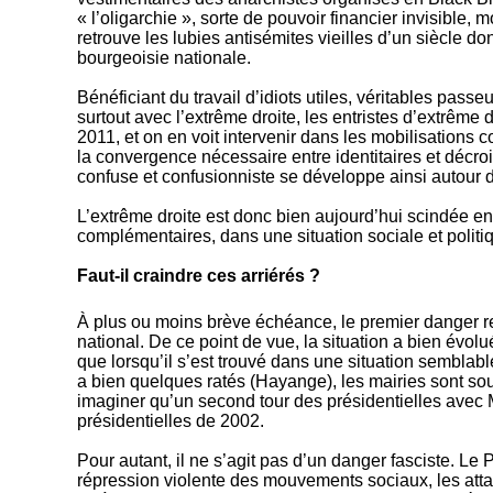
« l’oligarchie », sorte de pouvoir financier invisible
retrouve les lubies antisémites vieilles d’un siècle do
bourgeoisie nationale.
Bénéficiant du travail d’idiots utiles, véritables pa
surtout avec l’extrême droite, les entristes d’extrême 
2011, et on en voit intervenir dans les mobilisations co
la convergence nécessaire entre identitaires et décro
confuse et confusionniste se développe ainsi autour de
L’extrême droite est donc bien aujourd’hui scindée en
complémentaires, dans une situation sociale et polit
Faut-il craindre ces arriérés ?
À plus ou moins brève échéance, le premier danger rep
national. De ce point de vue, la situation a bien évolu
que lorsqu’il s’est trouvé dans une situation semblab
a bien quelques ratés (Hayange), les mairies sont sous
imaginer qu’un second tour des présidentielles avec
présidentielles de 2002.
Pour autant, il ne s’agit pas d’un danger fasciste. Le 
répression violente des mouvements sociaux, les attaq