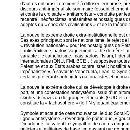
d’autres ont ainsi commencé à diffuser leur prose, pr
discours anti-impérialiste sommaire (essentiellement an
et contre la croisade « antiterroriste » conduite par l
recentré : néofascistes, antisémites et nostalgiques de
adeptes du « choc des civilisations » et de la théor
La nouvelle extrême droite extra-institutionnelle e
Ses axes principaux sont le nationalisme, le rejet de l
« révolution nationale » pour les nostalgiques de Pét
l’antisémitisme, parfois vaguement caché derrière l’an
variable : le catholicisme, mais parfois l’Islam, l’iden
internationales (ONU, FMI, BCE…) supposées toutes asse
Palestine et aux États arabes contre Israël ; hostilit
impérialistes », à savoir le Venezuela, l’Iran, la Syr
certains préférant soutenir les nationalistes et néona
La nouvelle extrême droite qui se développe à droite 
part, et une contestation antisystème issue d’un alter
skinheads nazis ou de groupes étudiants (GUD et conso
constitue la « fachosphère » (le FN y jouant également
Symbole et acteur de cette mouvance, le duo Soral-Die
ligne « antisystème » revendiquée par le duo, « gauche
Dieudonné, lui valent la sympathie de cadres dirige
policiers et militaires de base, en passant par de no