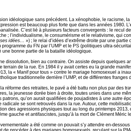
nsion idéologique sans précédent. La xénophobie, le racisme, l
pression est beaucoup plus forte que dans les années 1980. L’e
lisée. C’est lié à plusieurs facteurs convergents : le recul de l
he ; l’individualisme, le consumérisme et le relativisme, qui co
n ses idées…
») ; le relai d’idées d’extrême droite par une partie
du programme du FN par l’UMP et le PS (politiques ultra-sécurita
 une bonne partie de la bataille idéologique.
 une dissolution, bien au contraire. On assiste depuis quelques
 terrain de la rue. En 1984 il y avait certes eu la grande manifes
13, la « Manif pour tous » contre le mariage homosexuel a inaugu
tholique traditionnelle derrière l’UMP, et de différentes franges de
a réforme des retraites, le pavé a été battu non plus par des tra
taires, la jeunesse dorée bien à droite, toutes unies dans une m
ts patrons, qu’on aurait qualifiées de poujadistes à une autre ép
radicale se sont retrouvés dans la rue. Autour, cette mobilisatio
ication des agressions physiques tout au long du printemps 2013
me gauche et antifascistes, jusqu’à la mort de Clément Méric le 
vernementale a été comme on pouvait s’y attendre en-dessous d
nt de procéder à des mariages homosexuels, reculant sur la PMA, 