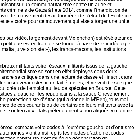
 misant sur un communautarisme contre un autre et
ents criminels de Gaza à l’été 2014, comme l’interdiction de
s avec le mouvement des « Journées de Retrait de l’Ecole » et
tite victoire pour ce mouvement qui vise à forger une unité
es par vidéo, largement devant Mélenchon) est révélateur de
politique est en train de se former à base de leur idéologie,
mafia juive sioniste »), les francs-maçons, les institutions
ombreux militants voire réseaux militants issus de la gauche,
l’altermondialisme se sont en effet déployés dans deux
ancre sa critique dans une lecture de classe et l’inscrit dans
es « souverainistes », en fait étatistes, et ne voit d’issue que
qui créait de l’emploi au lieu de spéculer en Bourse. Cette
t situés à gauche : les républicains à la sauce Chevènement
e protectionniste d’Attac (qui a donné le M’Pep), tous mal
ce de ces courants ou de certains de leurs militants avec la
-Unis, soutien aux États prétendument « non alignés ») comme
 thèmes, combats voire codes à l’extrême gauche, et d’entrisme
 autonomes » ont ainsi repris les modes d’action et codes
sation capitaliste s’est muée en dénonciation de