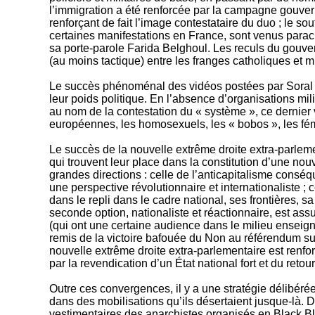
l’immigration a été renforcée par la campagne gouve
renforçant de fait l’image contestataire du duo ; le s
certaines manifestations en France, sont venus parach
sa porte-parole Farida Belghoul. Les reculs du gouve
(au moins tactique) entre les franges catholiques et 
Le succès phénoménal des vidéos postées par Soral et
leur poids politique. En l’absence d’organisations mil
au nom de la contestation du « système », ce dernier vo
européennes, les homosexuels, les « bobos », les fé
Le succès de la nouvelle extrême droite extra-parlemen
qui trouvent leur place dans la constitution d’une no
grandes directions : celle de l’anticapitalisme conséq
une perspective révolutionnaire et internationaliste ; c
dans le repli dans le cadre national, ses frontières, 
seconde option, nationaliste et réactionnaire, est as
(qui ont une certaine audience dans le milieu enseign
remis de la victoire bafouée du Non au référendum su
nouvelle extrême droite extra-parlementaire est renf
par la revendication d’un État national fort et du retou
Outre ces convergences, il y a une stratégie délibérée
dans des mobilisations qu’ils désertaient jusque-là. 
vestimentaires des anarchistes organisés en Black Bl