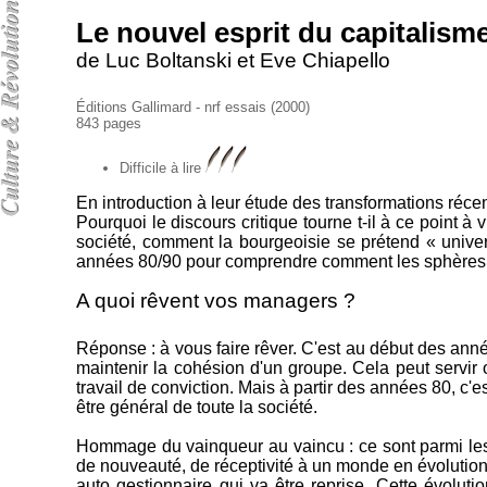
Le nouvel esprit du capitalism
de Luc Boltanski et Eve Chiapello
Éditions Gallimard - nrf essais (2000)
843 pages
Difficile à lire
En introduction à leur étude des transformations réce
Pourquoi le discours critique tourne t-il à ce point à 
société, comment la bourgeoisie se prétend « univer
années 80/90 pour comprendre comment les sphères pe
A quoi rêvent vos managers ?
Réponse : à vous faire rêver. C'est au début des ann
maintenir la cohésion d'un groupe. Cela peut servir o
travail de conviction. Mais à partir des années 80, c'
être général de toute la société.
Hommage du vainqueur au vaincu : ce sont parmi les i
de nouveauté, de réceptivité à un monde en évolution 
auto gestionnaire qui va être reprise. Cette évolut