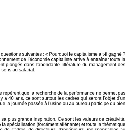
questions suivantes : « Pourquoi le capitalisme a t-il gagné ?
tionnement de l'économie capitaliste arrive à entraîner toute la
sont plongés dans l'abondante littérature du management des
sens au salariat.
ise repèrent que la recherche de la performance ne permet pas
y a 40 ans, ce sont surtout les cadres qui seront l'objet d'un
 que la journée passée à l'usine ou au bureau participe du bien
 plus grande inspiration. Ce sont les valeurs de créativité,
la spécialisation (forcément aliénante) et toute la thématique
le de cadres, de directeurs, d'ingénieurs, indispensables au