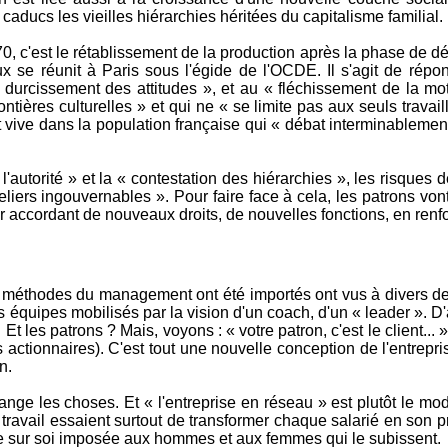
caducs les vieilles hiérarchies héritées du capitalisme familial.
c'est le rétablissement de la production après la phase de déso
x se réunit à Paris sous l'égide de l'OCDE. Il s'agit de rép
 durcissement des attitudes », et au « fléchissement de la mot
rontières culturelles » et qui ne « se limite pas aux seuls travai
t vive dans la population française qui « débat interminablemen
l'autorité » et la « contestation des hiérarchies », les risques
teliers ingouvernables ». Pour faire face à cela, les patrons v
ccordant de nouveaux droits, de nouvelles fonctions, en renforça
s méthodes du management ont été importés ont vus à divers degr
équipes mobilisés par la vision d'un coach, d'un « leader ». D'a
. Et les patrons ? Mais, voyons : « votre patron, c'est le client.
es actionnaires). C'est tout une nouvelle conception de l'entrepri
n.
nge les choses. Et « l'entreprise en réseau » est plutôt le mod
ravail essaient surtout de transformer chaque salarié en son pro
ce sur soi imposée aux hommes et aux femmes qui le subissent.