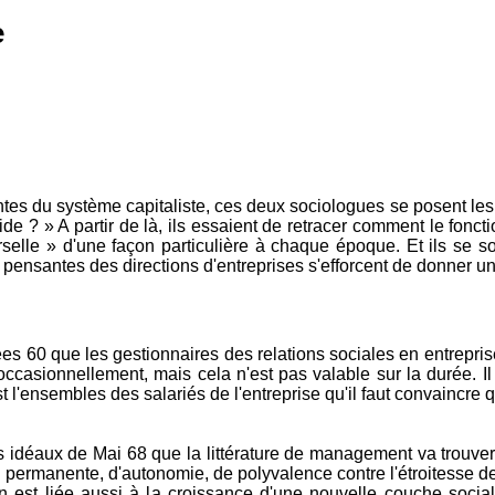
e
ntes du système capitaliste, ces deux sociologues se posent les 
vide ? » A partir de là, ils essaient de retracer comment le fonc
selle » d'une façon particulière à chaque époque. Et ils se 
nsantes des directions d'entreprises s'efforcent de donner un 
ées 60 que les gestionnaires des relations sociales en entrepr
ccasionnellement, mais cela n'est pas valable sur la durée. Il 
est l'ensembles des salariés de l'entreprise qu'il faut convaincre
déaux de Mai 68 que la littérature de management va trouver sa
permanente, d'autonomie, de polyvalence contre l'étroitesse de 
ion est liée aussi à la croissance d'une nouvelle couche socia