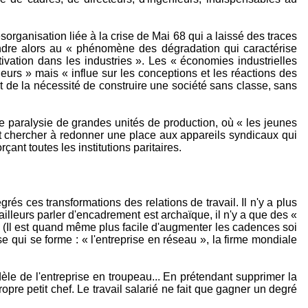
rganisation liée à la crise de Mai 68 qui a laissé des traces
ondre alors au « phénomène des dégradation qui caractérise
ivation dans les industries ». Les « économies industrielles
lleurs » mais « influe sur les conceptions et les réactions des
t de la nécessité de construire une société sans classe, sans
 de paralysie de grandes unités de production, où « les jeunes
ont chercher à redonner une place aux appareils syndicaux qui
nt toutes les institutions paritaires.
és ces transformations des relations de travail. Il n'y a plus
illeurs parler d'encadrement est archaïque, il n'y a que des «
.. » (Il est quand même plus facile d'augmenter les cadences soi
se qui se forme : « l'entreprise en réseau », la firme mondiale
èle de l'entreprise en troupeau... En prétendant supprimer la
pre petit chef. Le travail salarié ne fait que gagner un degré